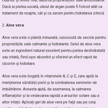
ridurilor și liniilor fine, datorită proprietăților sale antioxidante.
Dacă ai pielea uscată, uleiul de argan poate fi folosit atât ca
tratament de noapte, cât și ca serum pentru hidratarea zilnică.
Aloe vera
Aloe vera este o plantă minunată, cunoscută de secole pentru
proprietățile sale calmante și hidratante. Gelul de aloe vera
este un ingredient natural excelent pentru pielea deshidratată
sau iritată, fiind ușor absorbit și oferind un efect rapid de
răcorire și hidratare.
Aloe vera este bogată în vitaminele A, C și E, care ajută la
menținerea sănătății pielii și la combaterea semnelor de
îmbătrânire. Aceasta ajută, de asemenea, la calmarea
inflamațiilor și la vindecarea rapidă a arsurilor solare sau a
altor iritații. Aplicați gel de aloe vera pe față sau pe corp