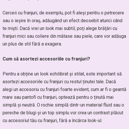
Cerceii cu franjuri, de exemplu, pot fi aleși pentru o petrecere
sau o ieșire în oraș, adăugând un efect deosebit atunci când
te miști. Dacă vrei un look mai subtil, poți alege brățări cu
franjuri mici sau coliere din mătase sau piele, care vor adăuga
un plus de stil fără a exagera.
Cum să asortezi accesoriile cu franjuri?
Pentru a obține un look echilibrat și stilat, este important să
asortezi accesoriile cu franjuri cu restul ținutei tale. Dacă
alegi un accesoriu cu franjuri foarte evident, cum ar fi o geantă
mare sau pantofi cu franjuri, optează pentru o ținută mai
simplă și neutră. O rochie simplă dintr-un material fluid sau o
pereche de blugi și un top simplu vor crea un contrast plăcut
cu accesoriul tău cu franjuri, fără a încărca look-ul.