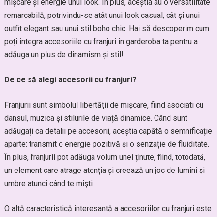
mișcare și energie unui look. În plus, aceștia au o versatilitate
remarcabilă, potrivindu-se atât unui look casual, cât și unui
outfit elegant sau unui stil boho chic. Hai să descoperim cum
poți integra accesoriile cu franjuri în garderoba ta pentru a
adăuga un plus de dinamism și stil!
De ce să alegi accesorii cu franjuri?
Franjurii sunt simbolul libertății de mișcare, fiind asociati cu
dansul, muzica și stilurile de viață dinamice. Când sunt
adăugați ca detalii pe accesorii, aceștia capătă o semnificație
aparte: transmit o energie pozitivă și o senzație de fluiditate.
În plus, franjurii pot adăuga volum unei ținute, fiind, totodată,
un element care atrage atenția și creează un joc de lumini și
umbre atunci când te miști.
O altă caracteristică interesantă a accesoriilor cu franjuri este