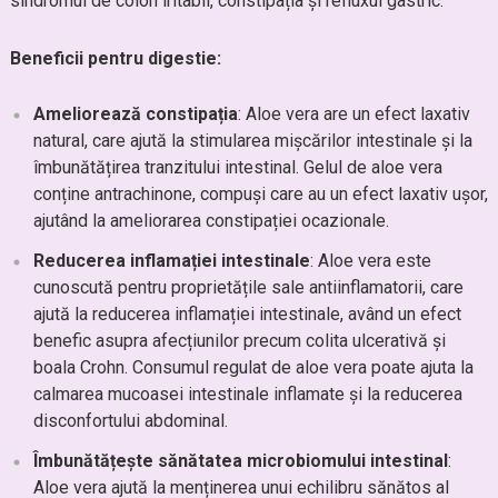
sindromul de colon iritabil, constipația și refluxul gastric.
Beneficii pentru digestie:
Ameliorează constipația
: Aloe vera are un efect laxativ
natural, care ajută la stimularea mișcărilor intestinale și la
îmbunătățirea tranzitului intestinal. Gelul de aloe vera
conține antrachinone, compuși care au un efect laxativ ușor,
ajutând la ameliorarea constipației ocazionale.
Reducerea inflamației intestinale
: Aloe vera este
cunoscută pentru proprietățile sale antiinflamatorii, care
ajută la reducerea inflamației intestinale, având un efect
benefic asupra afecțiunilor precum colita ulcerativă și
boala Crohn. Consumul regulat de aloe vera poate ajuta la
calmarea mucoasei intestinale inflamate și la reducerea
disconfortului abdominal.
Îmbunătățește sănătatea microbiomului intestinal
:
Aloe vera ajută la menținerea unui echilibru sănătos al