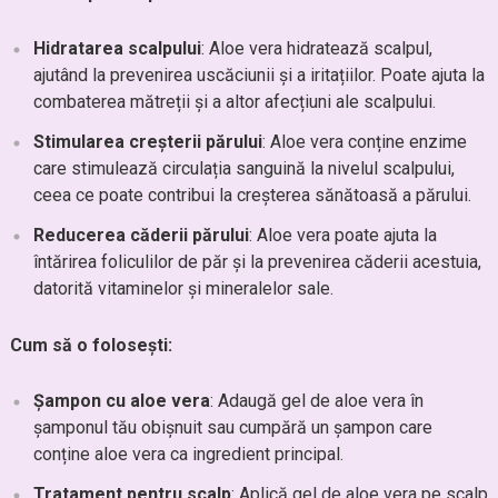
Hidratarea scalpului
: Aloe vera hidratează scalpul,
ajutând la prevenirea uscăciunii și a iritațiilor. Poate ajuta la
combaterea mătreții și a altor afecțiuni ale scalpului.
Stimularea creșterii părului
: Aloe vera conține enzime
care stimulează circulația sanguină la nivelul scalpului,
ceea ce poate contribui la creșterea sănătoasă a părului.
Reducerea căderii părului
: Aloe vera poate ajuta la
întărirea foliculilor de păr și la prevenirea căderii acestuia,
datorită vitaminelor și mineralelor sale.
Cum să o folosești:
Șampon cu aloe vera
: Adaugă gel de aloe vera în
șamponul tău obișnuit sau cumpără un șampon care
conține aloe vera ca ingredient principal.
Tratament pentru scalp
: Aplică gel de aloe vera pe scalp