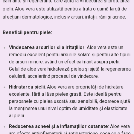
calmante și regenerante care ajută la vindecarea și protejarea
pielii. Aloe vera este utilizată pentru a trata o gamă largă de
afecțiuni dermatologice, inclusiv arsuri, iritații, răni și acnee.
Beneficii pentru piele:
Vindecarea arsurilor și a iritațiilor
: Aloe vera este un
remediu excelent pentru arsurile solare și pentru alte tipuri
de arsuri minore, având un efect calmant asupra pielii.
Gelul de aloe vera hidratează pielea și ajută la regenerarea
celulară, accelerând procesul de vindecare.
Hidratarea pielii
: Aloe vera are proprietăți de hidratare
excelente, fără a lăsa pielea grasă. Este ideală pentru
persoanele cu pielea uscată sau sensibilă, deoarece ajută
la menținerea unui nivel optim de umiditate și elasticitate
al pielii.
Reducerea acneei și a inflamațiilor cutanate
: Aloe vera
are efecte antiinflamatorii și antibacteriene, ceea ce o face