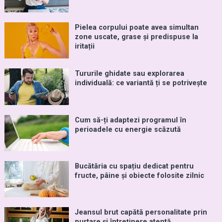
Pielea corpului poate avea simultan
zone uscate, grase și predispuse la
iritații
Tururile ghidate sau explorarea
individuală: ce variantă ți se potrivește
Cum să-ți adaptezi programul în
perioadele cu energie scăzută
Bucătăria cu spațiu dedicat pentru
fructe, pâine și obiecte folosite zilnic
Jeansul brut capătă personalitate prin
purtare și întreținere atentă