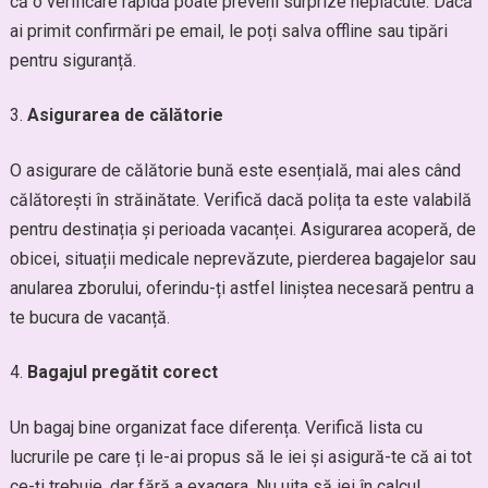
că o verificare rapidă poate preveni surprize neplăcute. Dacă
ai primit confirmări pe email, le poți salva offline sau tipări
pentru siguranță.
Asigurarea de călătorie
O asigurare de călătorie bună este esențială, mai ales când
călătorești în străinătate. Verifică dacă polița ta este valabilă
pentru destinația și perioada vacanței. Asigurarea acoperă, de
obicei, situații medicale neprevăzute, pierderea bagajelor sau
anularea zborului, oferindu-ți astfel liniștea necesară pentru a
te bucura de vacanță.
Bagajul pregătit corect
Un bagaj bine organizat face diferența. Verifică lista cu
lucrurile pe care ți le-ai propus să le iei și asigură-te că ai tot
ce-ți trebuie, dar fără a exagera. Nu uita să iei în calcul