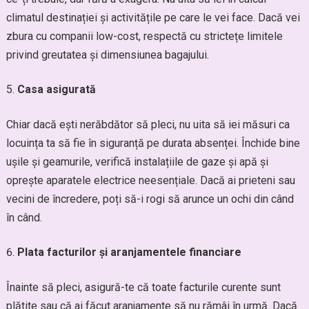
climatul destinației și activitățile pe care le vei face. Dacă vei
zbura cu companii low-cost, respectă cu strictețe limitele
privind greutatea și dimensiunea bagajului.
Casa asigurată
Chiar dacă ești nerăbdător să pleci, nu uita să iei măsuri ca
locuința ta să fie în siguranță pe durata absenței. Închide bine
ușile și geamurile, verifică instalațiile de gaze și apă și
oprește aparatele electrice neesențiale. Dacă ai prieteni sau
vecini de încredere, poți să-i rogi să arunce un ochi din când
în când.
Plata facturilor și aranjamentele financiare
Înainte să pleci, asigură-te că toate facturile curente sunt
plătite sau că ai făcut aranjamente să nu rămâi în urmă. Dacă