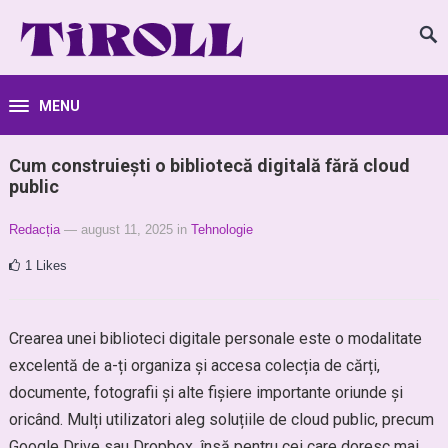
MENU
Cum construiești o bibliotecă digitală fără cloud
public
Redacția
— august 11, 2025
in
Tehnologie
1
Likes
Crearea unei biblioteci digitale personale este o modalitate
excelentă de a-ți organiza și accesa colecția de cărți,
documente, fotografii și alte fișiere importante oriunde și
oricând. Mulți utilizatori aleg soluțiile de cloud public, precum
Google Drive sau Dropbox, însă pentru cei care doresc mai