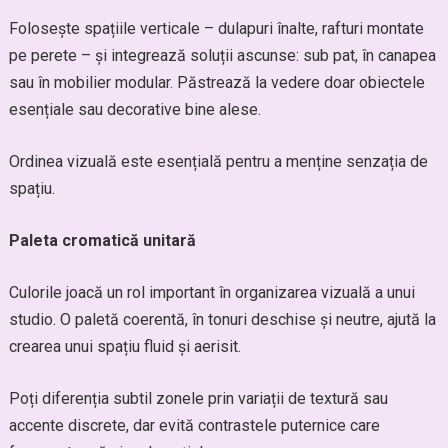
Folosește spațiile verticale – dulapuri înalte, rafturi montate
pe perete – și integrează soluții ascunse: sub pat, în canapea
sau în mobilier modular. Păstrează la vedere doar obiectele
esențiale sau decorative bine alese.
Ordinea vizuală este esențială pentru a menține senzația de
spațiu.
Paleta cromatică unitară
Culorile joacă un rol important în organizarea vizuală a unui
studio. O paletă coerentă, în tonuri deschise și neutre, ajută la
crearea unui spațiu fluid și aerisit.
Poți diferenția subtil zonele prin variații de textură sau
accente discrete, dar evită contrastele puternice care