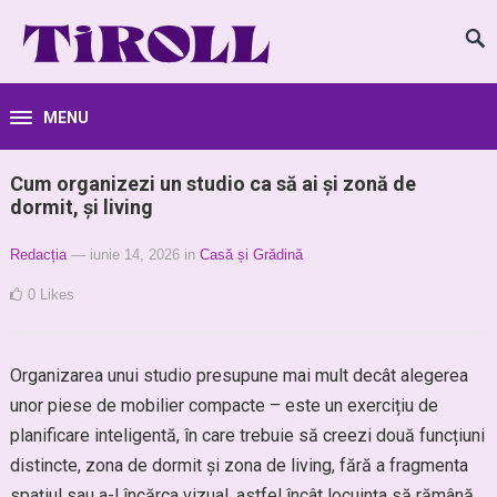
MENU
Cum organizezi un studio ca să ai și zonă de
dormit, și living
Redacția
— iunie 14, 2026
in
Casă și Grădină
0
Likes
Organizarea unui studio presupune mai mult decât alegerea
unor piese de mobilier compacte – este un exercițiu de
planificare inteligentă, în care trebuie să creezi două funcțiuni
distincte, zona de dormit și zona de living, fără a fragmenta
spațiul sau a-l încărca vizual, astfel încât locuința să rămână