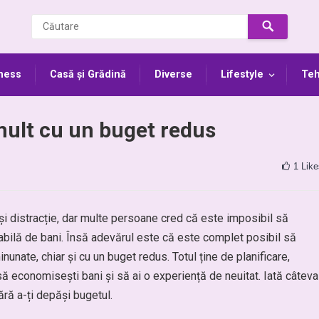
ness
Casă și Grădină
Diverse
Lifestyle
Teh
mult cu un buget redus
1
Like
a și distracție, dar multe persoane cred că este imposibil să
bilă de bani. Însă adevărul este că este complet posibil să
nunate, chiar și cu un buget redus. Totul ține de planificare,
e să economisești bani și să ai o experiență de neuitat. Iată câteva
ără a-ți depăși bugetul.