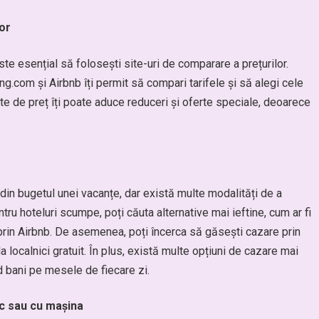
or
ste esențial să folosești site-uri de comparare a prețurilor.
om și Airbnb îți permit să compari tarifele și să alegi cele
te de preț îți poate aduce reduceri și oferte speciale, deoarece
in bugetul unei vacanțe, dar există multe modalități de a
ru hoteluri scumpe, poți căuta alternative mai ieftine, cum ar fi
 prin Airbnb. De asemenea, poți încerca să găsești cazare prin
 localnici gratuit. În plus, există multe opțiuni de cazare mai
nd bani pe mesele de fiecare zi.
ic sau cu mașina