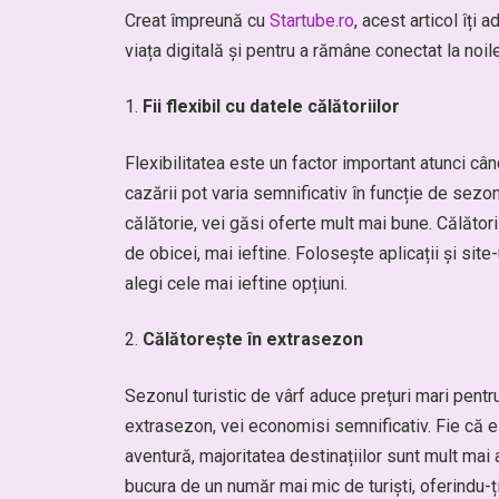
Creat împreună cu
Startube.ro
, acest articol îți 
viața digitală și pentru a rămâne conectat la noil
Fii flexibil cu datele călătoriilor
Flexibilitatea este un factor important atunci cân
cazării pot varia semnificativ în funcție de sezon
călătorie, vei găsi oferte mult mai bune. Călători
de obicei, mai ieftine. Folosește aplicații și site
alegi cele mai ieftine opțiuni.
Călătorește în extrasezon
Sezonul turistic de vârf aduce prețuri mari pentru 
extrasezon, vei economisi semnificativ. Fie că es
aventură, majoritatea destinațiilor sunt mult mai a
bucura de un număr mai mic de turiști, oferindu-ț