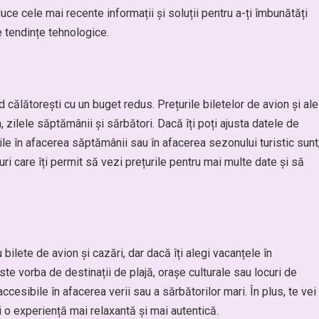
aduce cele mai recente informații și soluții pentru a-ți îmbunătăți
e tendințe tehnologice.
d călătorești cu un buget redus. Prețurile biletelor de avion și ale
, zilele săptămânii și sărbători. Dacă îți poți ajusta datele de
ile în afacerea săptămânii sau în afacerea sezonului turistic sunt
-uri care îți permit să vezi prețurile pentru mai multe date și să
bilete de avion și cazări, dar dacă îți alegi vacanțele în
te vorba de destinații de plajă, orașe culturale sau locuri de
ccesibile în afacerea verii sau a sărbătorilor mari. În plus, te vei
i o experiență mai relaxantă și mai autentică.