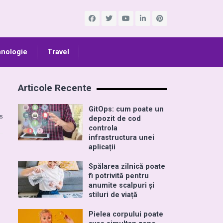
nologie
Travel
Articole Recente
GitOps: cum poate un
s
depozit de cod
controla
infrastructura unei
aplicații
Spălarea zilnică poate
fi potrivită pentru
anumite scalpuri și
stiluri de viață
Pielea corpului poate