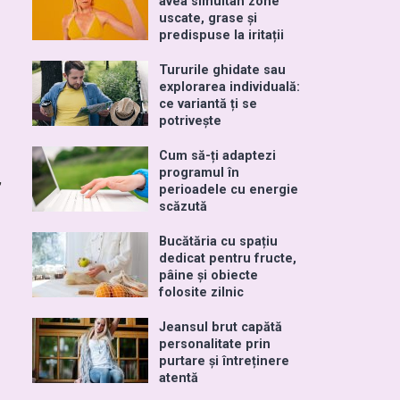
avea simultan zone
uscate, grase și
predispuse la iritații
Tururile ghidate sau
explorarea individuală:
ce variantă ți se
potrivește
Cum să-ți adaptezi
programul în
,
perioadele cu energie
scăzută
Bucătăria cu spațiu
dedicat pentru fructe,
pâine și obiecte
folosite zilnic
Jeansul brut capătă
personalitate prin
purtare și întreținere
atentă