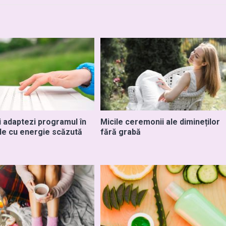
i adaptezi programul în
Micile ceremonii ale dimineților
le cu energie scăzută
fără grabă