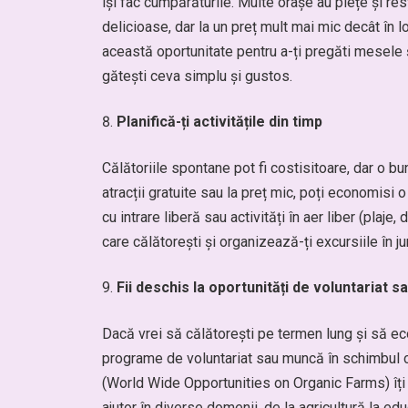
își fac cumpărăturile. Multe orașe au piețe și re
delicioase, dar la un preț mult mai mic decât în lo
această oportunitate pentru a-ți pregăti mesele 
gătești ceva simplu și gustos.
Planifică-ți activitățile din timp
Călătoriile spontane pot fi costisitoare, dar o bu
atracții gratuite sau la preț mic, poți economisi 
cu intrare liberă sau activități în aer liber (plaje,
care călătorești și organizează-ți excursiile în ju
Fii deschis la oportunități de voluntariat 
Dacă vrei să călătorești pe termen lung și să econ
programe de voluntariat sau muncă în schimbu
(World Wide Opportunities on Organic Farms) îți ofe
ajutor în diverse domenii, de la agricultură la edu