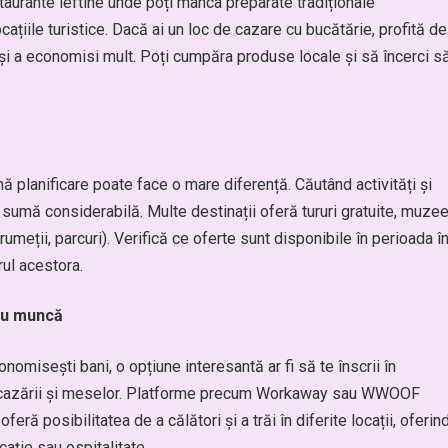
staurante ieftine unde poți mânca preparate tradiționale
cațiile turistice. Dacă ai un loc de cazare cu bucătărie, profită de
și a economisi mult. Poți cumpăra produse locale și să încerci s
nă planificare poate face o mare diferență. Căutând activități și
o sumă considerabilă. Multe destinații oferă tururi gratuite, muze
 drumeții, parcuri). Verifică ce oferte sunt disponibile în perioada î
rul acestora.
sau muncă
omisești bani, o opțiune interesantă ar fi să te înscrii în
l cazării și meselor. Platforme precum Workaway sau WWOOF
ră posibilitatea de a călători și a trăi în diferite locații, oferin
cație sau ospitalitate.