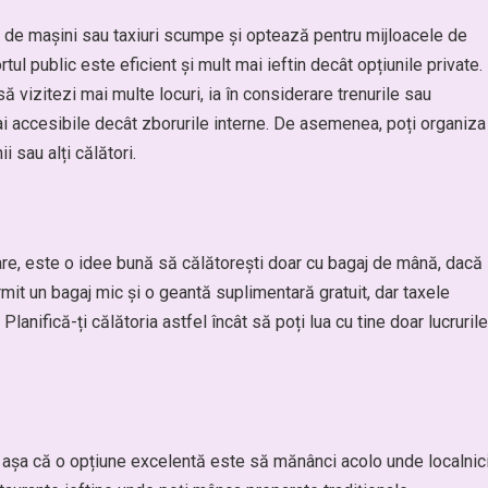
ea de mașini sau taxiuri scumpe și optează pentru mijloacele de
tul public este eficient și mult mai ieftin decât opțiunile private.
să vizitezi mai multe locuri, ia în considerare trenurile sau
ai accesibile decât zborurile interne. De asemenea, poți organiza
i sau alți călători.
re, este o idee bună să călătorești doar cu bagaj de mână, dacă
mit un bagaj mic și o geantă suplimentară gratuit, dar taxele
lanifică-ți călătoria astfel încât să poți lua cu tine doar lucrurile
, așa că o opțiune excelentă este să mănânci acolo unde localnici