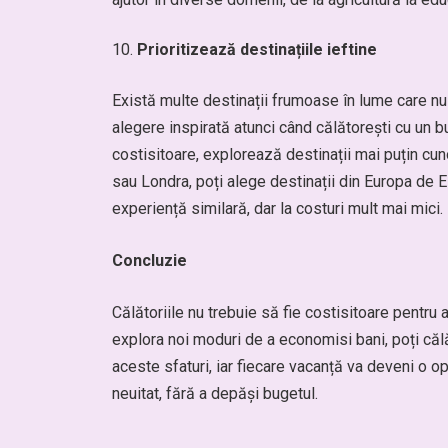
Prioritizează destinațiile ieftine
Există multe destinații frumoase în lume care nu 
alegere inspirată atunci când călătorești cu un bu
costisitoare, explorează destinații mai puțin cun
sau Londra, poți alege destinații din Europa de 
experiență similară, dar la costuri mult mai mici.
Concluzie
Călătoriile nu trebuie să fie costisitoare pentru a
explora noi moduri de a economisi bani, poți căl
aceste sfaturi, iar fiecare vacanță va deveni o opo
neuitat, fără a depăși bugetul.