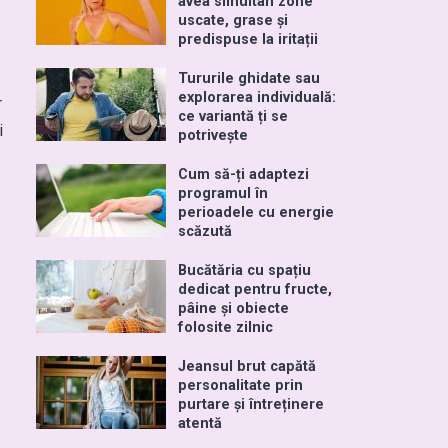
avea simultan zone
uscate, grase și
predispuse la iritații
Tururile ghidate sau
explorarea individuală:
r
ce variantă ți se
i
potrivește
Cum să-ți adaptezi
programul în
perioadele cu energie
scăzută
Bucătăria cu spațiu
dedicat pentru fructe,
pâine și obiecte
folosite zilnic
Jeansul brut capătă
personalitate prin
purtare și întreținere
atentă