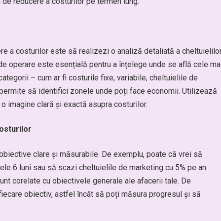
n de reducere a costurilor pe termen lung.
 a costurilor este să realizezi o analiză detaliată a cheltuielilo
 de operare este esențială pentru a înțelege unde se află cele ma
tegorii – cum ar fi costurile fixe, variabile, cheltuielile de
va permite să identifici zonele unde poți face economii. Utilizează
o imagine clară și exactă asupra costurilor.
osturilor
 obiective clare și măsurabile. De exemplu, poate că vrei să
ele 6 luni sau să scazi cheltuielile de marketing cu 5% pe an.
unt corelate cu obiectivele generale ale afacerii tale. De
ecare obiectiv, astfel încât să poți măsura progresul și să