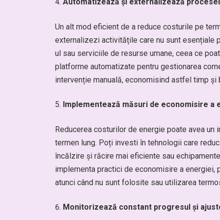
Automatizează și externalizează procese
Un alt mod eficient de a reduce costurile pe ter
externalizezi activitățile care nu sunt esențiale 
ul sau serviciile de resurse umane, ceea ce poate
platforme automatizate pentru gestionarea comen
intervenție manuală, economisind astfel timp și 
Implementează măsuri de economisire a e
Reducerea costurilor de energie poate avea un im
termen lung. Poți investi în tehnologii care redu
încălzire și răcire mai eficiente sau echipamen
implementa practici de economisire a energiei, p
atunci când nu sunt folosite sau utilizarea termo
Monitorizează constant progresul și ajust