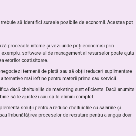
r
e, trebuie să identifici sursele posibile de economii. Acestea pot
ză procesele interne și vezi unde poți economisi prin
e exemplu, software-ul de management al resurselor poate ajuta
ea erorilor costisitoare.
enegociezi termenii de plată sau să obții reduceri suplimentare
alternative mai ieftine pentru materii prime sau servicii.
fică dacă cheltuielile de marketing sunt eficiente. Dacă anumite
bine să le ajustezi sau să le elimini complet.
lementa soluții pentru a reduce cheltuielile cu salariile și
r sau îmbunătățirea proceselor de recrutare pentru a angaja doar