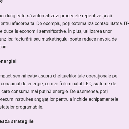
le
men lung este să automatizezi procesele repetitive și să
pentru afacerea ta. De exemplu, poți externaliza contabilitatea, IT-
 duce la economii semnificative. În plus, utilizarea unor
zilor, facturării sau marketingului poate reduce nevoia de
bani.
nergiei
pact semnificativ asupra cheltuielilor tale operaționale pe
c consumul de energie, cum ar fi iluminatul LED, sisteme de
te care consumă mai puțină energie. De asemenea, poți
recum instruirea angajaților pentru a închide echipamentele
statelor programabile.
ează strategiile