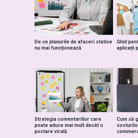
De ce planurile de afaceri statice
Ghid pen
nu mai funcționează
aplicații
Strategia comentariilor care
Cum să g
poate aduce mai mult decât o
costurilo
postare virală
commer