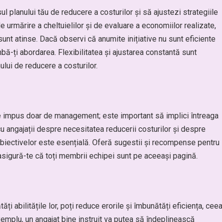
 planului tău de reducere a costurilor și să ajustezi strategiile
 urmărire a cheltuielilor și de evaluare a economiilor realizate,
sunt atinse. Dacă observi că anumite inițiative nu sunt eficiente
-ți abordarea. Flexibilitatea și ajustarea constantă sunt
lui de reducere a costurilor.
ie impus doar de management; este important să implici întreaga
 angajații despre necesitatea reducerii costurilor și despre
 obiectivelor este esențială. Oferă sugestii și recompense pentru
 asigură-te că toți membrii echipei sunt pe aceeași pagină.
ți abilitățile lor, poți reduce erorile și îmbunătăți eficiența, cee
xemplu, un angajat bine instruit va putea să îndeplinească