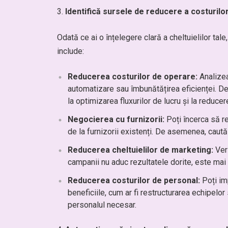
Identifică sursele de reducere a costurilo
Odată ce ai o înțelegere clară a cheltuielilor tal
include:
Reducerea costurilor de operare:
Analizea
automatizare sau îmbunătățirea eficienței. D
la optimizarea fluxurilor de lucru și la reducer
Negocierea cu furnizorii:
Poți încerca să r
de la furnizorii existenți. De asemenea, caută 
Reducerea cheltuielilor de marketing:
Veri
campanii nu aduc rezultatele dorite, este mai 
Reducerea costurilor de personal:
Poți imp
beneficiile, cum ar fi restructurarea echipelo
personalul necesar.