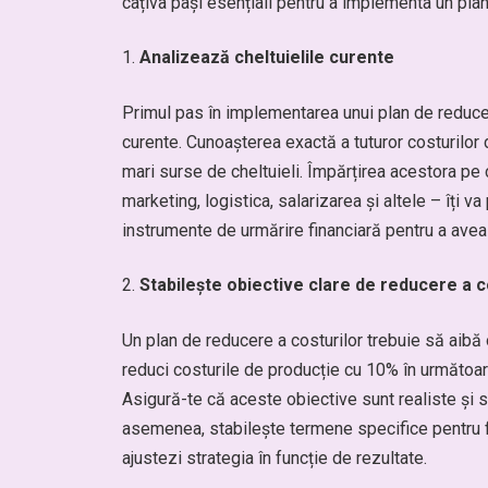
câțiva pași esențiali pentru a implementa un pla
Analizează cheltuielile curente
Primul pas în implementarea unui plan de reducere
curente. Cunoașterea exactă a tuturor costurilor
mari surse de cheltuieli. Împărțirea acestora pe ca
marketing, logistica, salarizarea și altele – îți 
instrumente de urmărire financiară pentru a avea 
Stabilește obiective clare de reducere a c
Un plan de reducere a costurilor trebuie să aibă
reduci costurile de producție cu 10% în următoar
Asigură-te că aceste obiective sunt realiste și s
asemenea, stabilește termene specifice pentru fi
ajustezi strategia în funcție de rezultate.