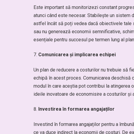
Este important să monitorizezi constant progresul
atunci când este necesar. Stabilește un sistem de
astfel încât să poți vedea dacă obiectivele tale 
sau nu generează economii semnificative, schimbă
esențiale pentru succesul pe termen lung al planu
Comunicarea și implicarea echipei
Un plan de reducere a costurilor nu trebuie să f
echipă în acest proces. Comunicarea deschisă cu
modul în care aceștia pot contribui la atingerea
ideile inovatoare de economisire a costurilor și
Investirea în formarea angajaților
Investind în formarea angajaților pentru a îmbunătă
ce va duce indirect la economii de costuri. De e