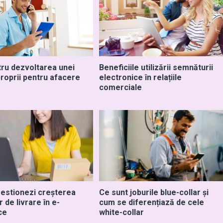
tru dezvoltarea unei
Beneficiile utilizării semnăturii
 proprii pentru afacere
electronice în relațiile
comerciale
estionezi creșterea
Ce sunt joburile blue-collar și
r de livrare în e-
cum se diferențiază de cele
ce
white-collar