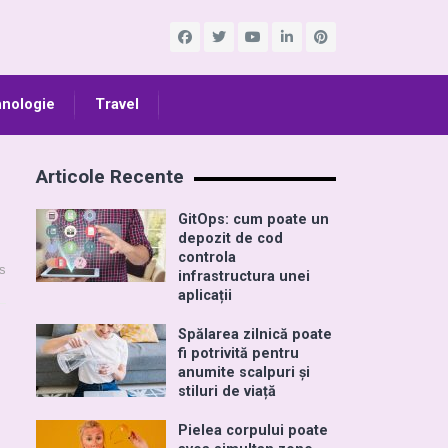
nologie
Travel
Articole Recente
GitOps: cum poate un
depozit de cod
controla
s
infrastructura unei
aplicații
Spălarea zilnică poate
fi potrivită pentru
anumite scalpuri și
stiluri de viață
Pielea corpului poate