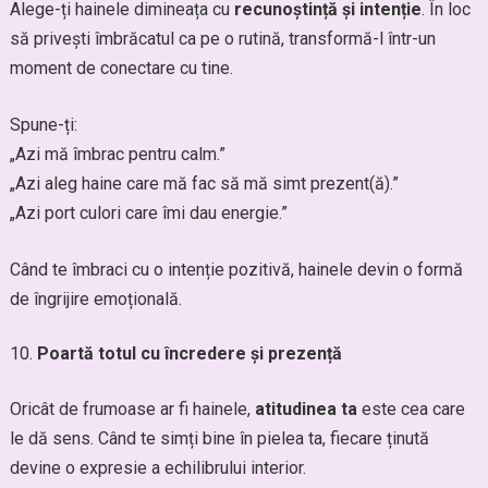
Alege-ți hainele dimineața cu
recunoștință și intenție
. În loc
să privești îmbrăcatul ca pe o rutină, transformă-l într-un
moment de conectare cu tine.
Spune-ți:
„Azi mă îmbrac pentru calm.”
„Azi aleg haine care mă fac să mă simt prezent(ă).”
„Azi port culori care îmi dau energie.”
Când te îmbraci cu o intenție pozitivă, hainele devin o formă
de îngrijire emoțională.
Poartă totul cu încredere și prezență
Oricât de frumoase ar fi hainele,
atitudinea ta
este cea care
le dă sens. Când te simți bine în pielea ta, fiecare ținută
devine o expresie a echilibrului interior.