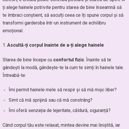
ți alege hainele potrivite pentru starea de bine înseamnă să
te îmbraci conștient, să asculți ceea ce îți spune corpul și să
transformi garderoba într-un instrument de echilibru
emoțional.
Ascultă-ți corpul înainte de a-ți alege hainele
Starea de bine începe cu
confortul fizic
. Înainte să te
gândești la modă, gândește-te la cum te simți în hainele tale.
Întreabă-te:
Îmi permit hainele mele să respir și să mă mișc liber?
Simt că mă sprijină sau că mă constrâng?
Îmi oferă senzația de lejeritate, căldură, siguranță?
Când corpul tău este relaxat, mintea devine mai liniștită, iar