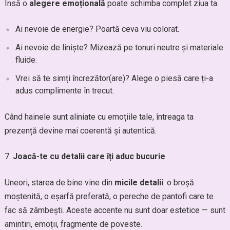
Însă o
alegere emoțională
poate schimba complet ziua ta.
Ai nevoie de energie? Poartă ceva viu colorat.
Ai nevoie de liniște? Mizează pe tonuri neutre și materiale
fluide.
Vrei să te simți încrezător(are)? Alege o piesă care ți-a
adus complimente în trecut.
Când hainele sunt aliniate cu emoțiile tale, întreaga ta
prezență devine mai coerentă și autentică.
Joacă-te cu detalii care îți aduc bucurie
Uneori, starea de bine vine din
micile detalii
: o broșă
moștenită, o eșarfă preferată, o pereche de pantofi care te
fac să zâmbești. Aceste accente nu sunt doar estetice — sunt
amintiri, emoții, fragmente de poveste.