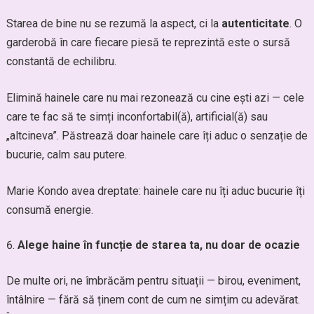
Starea de bine nu se rezumă la aspect, ci la
autenticitate
. O
garderobă în care fiecare piesă te reprezintă este o sursă
constantă de echilibru.
Elimină hainele care nu mai rezonează cu cine ești azi — cele
care te fac să te simți inconfortabil(ă), artificial(ă) sau
„altcineva”. Păstrează doar hainele care îți aduc o senzație de
bucurie, calm sau putere.
Marie Kondo avea dreptate: hainele care nu îți aduc bucurie îți
consumă energie.
Alege haine în funcție de starea ta, nu doar de ocazie
De multe ori, ne îmbrăcăm pentru situații — birou, eveniment,
întâlnire — fără să ținem cont de cum ne simțim cu adevărat.