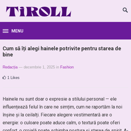
MENU
Cum să îți alegi hainele potrivite pentru starea de
bine
Redacția
— decembrie 1, 2025
in
Fashion
1
Likes
Hainele nu sunt doar o expresie a stilului personal — ele
influențează felul în care ne simțim, cum ne raportăm la noi
înșine și la ceilalți. Fiecare alegere vestimentară are o
energie: o culoare poate aduce calm, o textură poate oferi
confort, o croială poate schimba postura și starea de spirit. A-