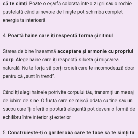
să te simți
. Poate o eșarfă colorată într-o zi gri sau o rochie
pastelată când ai nevoie de liniște pot schimba complet
energia ta interioară.
Poartă haine care îți respectă forma și ritmul
Starea de bine înseamnă
acceptare și armonie cu propriul
corp
. Alege haine care îți respectă silueta și mișcarea
naturală. Nu te forța să porți croieli care te incomodează doar
pentru că „sunt în trend”.
Când îți alegi hainele potrivite corpului tău, transmiți un mesaj
de iubire de sine. O fustă care se mișcă odată cu tine sau un
sacou care îți oferă o postură elegantă pot deveni o formă de
echilibru între interior și exterior.
Construiește-ți o garderobă care te face să te simți tu