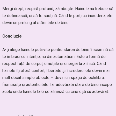
Mergi drept, respiră profund, zâmbește. Hainele nu trebuie să
te definească, ci să te susțină. Când le porți cu încredere, ele
devin un prelung al stării tale de bine.
Concluzie
A-ți alege hainele potrivite pentru starea de bine înseamnă să
te îmbraci cu intenție, nu din automatism. Este o formă de
respect față de corpul, emoțiile și energia ta zilnică. Când
hainele îți oferă confort, libertate și încredere, ele devin mai
mult decât simple obiecte — devin un spațiu de echilibru,
frumusețe și autenticitate. Iar adevărata stare de bine începe
acolo unde hainele tale se aliniază cu cine ești cu adevărat.