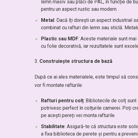
lemn masiv sau plăci de PAL, în funcție de bug
pentru un aspect rustic sau modern.
Metal
: Dacă îți dorești un aspect industrial 
combinat cu rafturi din lemn sau sticlă. Metal
Plastic sau MDF
: Aceste materiale sunt mai 
cu folie decorativă, iar rezultatele sunt excel
Construiește structura de bază
După ce ai ales materialele, este timpul să constr
vor fi montate rafturile.
Rafturi pentru colț
: Bibliotecile de colț sun
potrivesc perfect în colțurile camerei. Poți c
pe acești pereți vei monta rafturile.
Stabilitate
: Asigură-te că structura este sol
a fixa biblioteca de perete și pentru a preveni