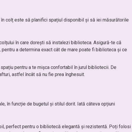
în colț este să planifici spațiul disponibil și să iei măsurătorile
lțului în care dorești să instalezi biblioteca. Asigură-te că
 pentru a determina exact cât de mare poate fi biblioteca și ce
t spațiu pentru a te mișca confortabil în jurul bibliotecii. De
turi, astfel încât să nu fie prea înghesuit.
e, în funcție de bugetul și stilul dorit. Iată câteva opțiuni
il, perfect pentru o bibliotecă elegantă și rezistentă. Poți folosi