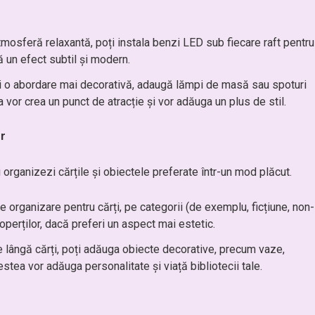
tmosferă relaxantă, poți instala benzi LED sub fiecare raft pentru
ă un efect subtil și modern.
ri o abordare mai decorativă, adaugă lămpi de masă sau spoturi
 vor crea un punct de atracție și vor adăuga un plus de stil.
or
i organizezi cărțile și obiectele preferate într-un mod plăcut.
e organizare pentru cărți, pe categorii (de exemplu, ficțiune, non-
 coperților, dacă preferi un aspect mai estetic.
e lângă cărți, poți adăuga obiecte decorative, precum vaze,
estea vor adăuga personalitate și viață bibliotecii tale.