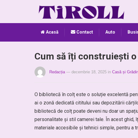
Acasă
Contact
Auto
Busi
Cum să îți construiești o 
Redacția
— decembrie 18, 2025
in
Casă și Grădi
O bibliotecă în colț este o soluție excelentă pen
ai o zonă dedicată cititului sau depozitării cărți
bibliotecă de colț poate deveni nu doar un spați
personalitate și stil camerei tale. În acest ghid, 
materiale accesibile și tehnici simple, pentru a t