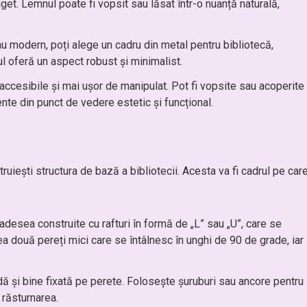
et. Lemnul poate fi vopsit sau lăsat într-o nuanță naturală,
sau modern, poți alege un cadru din metal pentru bibliotecă,
ul oferă un aspect robust și minimalist.
accesibile și mai ușor de manipulat. Pot fi vopsite sau acoperite
ente din punct de vedere estetic și funcțional.
uiești structura de bază a bibliotecii. Acesta va fi cadrul pe car
t adesea construite cu rafturi în formă de „L” sau „U”, care se
rea două pereți mici care se întâlnesc în unghi de 90 de grade, iar
idă și bine fixată pe perete. Folosește șuruburi sau ancore pentru
 răsturnarea.