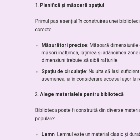
Planifică și măsoară spațiul
Primul pas esențial în construirea unei biblioteci 
corecte.
Măsurători precise
: Măsoară dimensiunile co
măsori înălțimea, lățimea și adâncimea zonei,
dimensiuni trebuie să aibă rafturile.
Spațiu de circulație
: Nu uita să lasi suficien
asemenea, ia în considerare accesul ușor la raf
Alege materialele pentru bibliotecă
Biblioteca poate fi construită din diverse material
populare:
Lemn
: Lemnul este un material clasic și durab