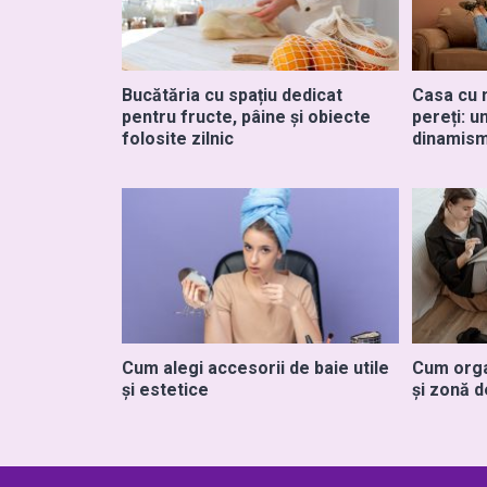
Bucătăria cu spațiu dedicat
Casa cu m
pentru fructe, pâine și obiecte
pereți: u
folosite zilnic
dinamism
Cum alegi accesorii de baie utile
Cum orga
și estetice
și zonă d