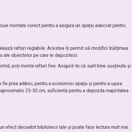
trebuie montate corect pentru a asigura un spațiu adecvat pentru
stalează rafturi reglabile. Acestea îți permit să modifici înălțimea
sau ale obiectelor pe care le depozitezi.
ormă, poți monta rafturi fixe. Asigură-te că sunt bine susținute și
să fie prea adânci, pentru a economisi spațiu și pentru a ușura
 aproximativ 25-30 cm, suficientă pentru a depozita majoritatea
n efect deosebit bibliotecii tale și poate face lectura mult mai