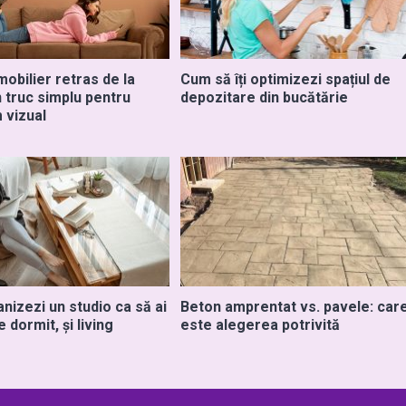
obilier retras de la
Cum să îți optimizezi spațiul de
n truc simplu pentru
depozitare din bucătărie
 vizual
nizezi un studio ca să ai
Beton amprentat vs. pavele: car
e dormit, și living
este alegerea potrivită