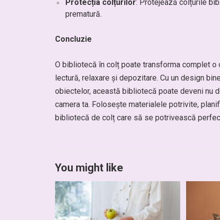
Protecția colțurilor
: Protejează colțurile bi
prematură.
Concluzie
O bibliotecă în colț poate transforma complet o
lectură, relaxare și depozitare. Cu un design bine 
obiectelor, această bibliotecă poate deveni nu do
camera ta. Folosește materialele potrivite, plani
bibliotecă de colț care să se potrivească perfect 
You might like