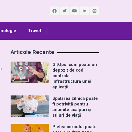
nologie
Travel
Articole Recente
GitOps: cum poate un
s
depozit de cod
controla
infrastructura unei
aplicații
Spălarea zilnică poate
fi potrivită pentru
anumite scalpuri și
stiluri de viață
Pielea corpului poate