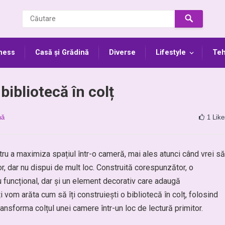
ness
Casă și Grădină
Diverse
Lifestyle
Teh
bibliotecă în colț
nă
1
Like
tru a maximiza spațiul într-o cameră, mai ales atunci când vrei să
lor, dar nu dispui de mult loc. Construită corespunzător, o
u funcțional, dar și un element decorativ care adaugă
îți vom arăta cum să îți construiești o bibliotecă în colț, folosind
ransforma colțul unei camere într-un loc de lectură primitor.