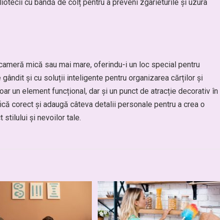
bliotecii cu bandă de colț pentru a preveni zgârieturile și uzura
 cameră mică sau mai mare, oferindu-i un loc special pentru
gândit și cu soluții inteligente pentru organizarea cărților și
ar un element funcțional, dar și un punct de atracție decorativ în
fică corect și adaugă câteva detalii personale pentru a crea o
stilului și nevoilor tale.