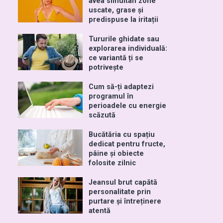
avea simultan zone
uscate, grase și
predispuse la iritații
Tururile ghidate sau
explorarea individuală:
ce variantă ți se
potrivește
Cum să-ți adaptezi
programul în
perioadele cu energie
scăzută
Bucătăria cu spațiu
dedicat pentru fructe,
pâine și obiecte
folosite zilnic
Jeansul brut capătă
personalitate prin
purtare și întreținere
atentă