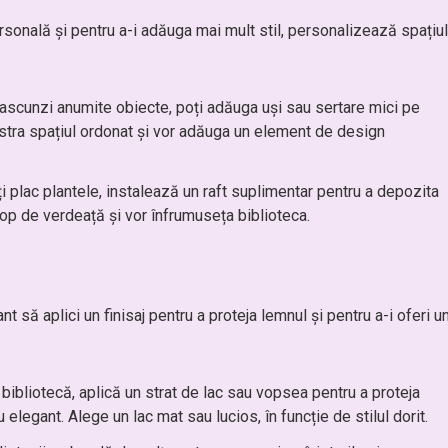
rsonală și pentru a-i adăuga mai mult stil, personalizează spațiul
 ascunzi anumite obiecte, poți adăuga uși sau sertare mici pe
păstra spațiul ordonat și vor adăuga un element de design
ți plac plantele, instalează un raft suplimentar pentru a depozita
op de verdeață și vor înfrumuseța biblioteca.
să aplici un finisaj pentru a proteja lemnul și pentru a-i oferi u
 bibliotecă, aplică un strat de lac sau vopsea pentru a proteja
 elegant. Alege un lac mat sau lucios, în funcție de stilul dorit.