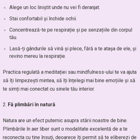
Alege un loc liniștit unde nu vei fi deranjat.
Stai confortabil și închide ochii.
Concentrează-te pe respirație și pe senzațiile din corpul
tău.
Lasă-ți gândurile să vină și plece, fără a te atașa de ele, și
revino mereu la respirație.
Practica regulată a meditației sau mindfulness-ului te va ajuta
să îți limpezești mintea, să îți înțelegi mai bine emoțiile și să
te simți mai conectat cu sinele tău interior.
Fă plimbări în natură
Natura are un efect puternic asupra stării noastre de bine.
Plimbările în aer liber sunt o modalitate excelentă de a te
reconecta cu tine însuți, deoarece îți permit să te eliberezi de