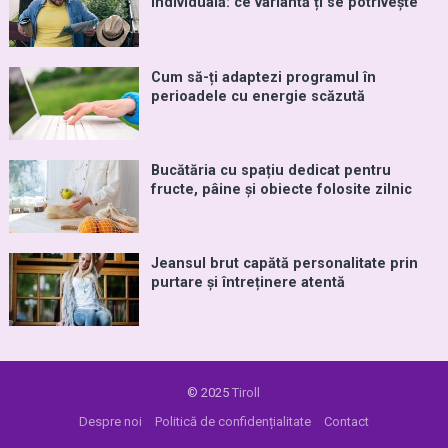
individuală: ce variantă ți se potrivește
Cum să-ți adaptezi programul în
perioadele cu energie scăzută
Bucătăria cu spațiu dedicat pentru
fructe, pâine și obiecte folosite zilnic
Jeansul brut capătă personalitate prin
purtare și întreținere atentă
© 2025
Tiroll
Despre noi
Politică de confidențialitate
Contact