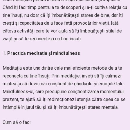
Când îți faci timp pentru a te descoperi și a-ți cultiva relația cu
tine însuți, nu doar că îți îmbunătățești starea de bine, dar îți
crești și capacitatea de a face față provocărilor vieții. Iată
câteva activități care te vor ajuta să îți îmbogățești stilul de
viață și să te reconectezi cu tine însuți.
Practică meditația și mindfulness
Meditația este una dintre cele mai eficiente metode de a te
reconecta cu tine însuți. Prin meditație, înveți să îți calmezi
mintea și să devii mai conștient de gândurile și emoțiile tale.
Mindfulness-ul, care presupune conștientizarea momentului
prezent, te ajută să îți redirecționezi atenția către ceea ce se
întâmplă în jurul tău și să îți îmbunătățești starea mentală.
Cum să o faci: