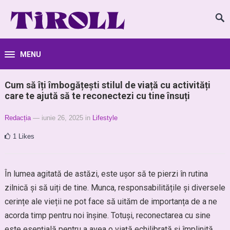
MENU
Cum să îți îmbogățești stilul de viață cu activități
care te ajută să te reconectezi cu tine însuți
Redacția
— iunie 26, 2025
in
Lifestyle
1
Likes
În lumea agitată de astăzi, este ușor să te pierzi în rutina
zilnică și să uiți de tine. Munca, responsabilitățile și diversele
cerințe ale vieții ne pot face să uităm de importanța de a ne
acorda timp pentru noi înșine. Totuși, reconectarea cu sine
este esențială pentru a avea o viață echilibrată și împlinită.