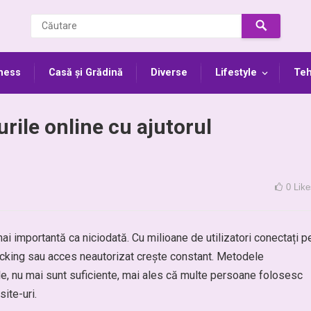
ness
Casă și Grădină
Diverse
Lifestyle
Teh
urile online cu ajutorul
0
Like
 mai importantă ca niciodată. Cu milioane de utilizatori conectați p
 hacking sau acces neautorizat crește constant. Metodele
le, nu mai sunt suficiente, mai ales că multe persoane folosesc
ite-uri.