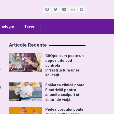
nologie
Travel
Articole Recente
GitOps: cum poate un
depozit de cod
controla
s
infrastructura unei
aplicații
Spălarea zilnică poate
e
fi potrivită pentru
anumite scalpuri și
stiluri de viață
Pielea corpului poate