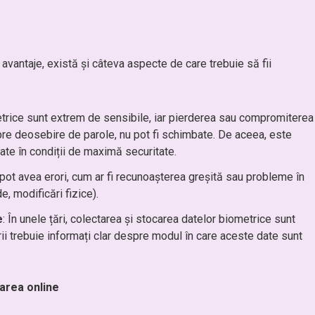
avantaje, există și câteva aspecte de care trebuie să fii
etrice sunt extrem de sensibile, iar pierderea sau compromiterea
re deosebire de parole, nu pot fi schimbate. De aceea, este
tate în condiții de maximă securitate.
pot avea erori, cum ar fi recunoașterea greșită sau probleme în
e, modificări fizice).
e
: În unele țări, colectarea și stocarea datelor biometrice sunt
orii trebuie informați clar despre modul în care aceste date sunt
zarea online