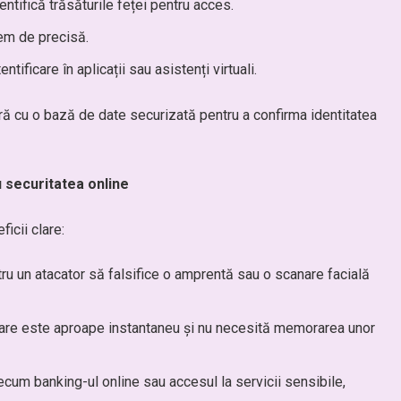
ntifică trăsăturile feței pentru acces.
rem de precisă.
ntificare în aplicații sau asistenți virtuali.
ă cu o bază de date securizată pentru a confirma identitatea
u securitatea online
icii clare:
ntru un atacator să falsifice o amprentă sau o scanare facială
icare este aproape instantaneu și nu necesită memorarea unor
recum banking-ul online sau accesul la servicii sensibile,