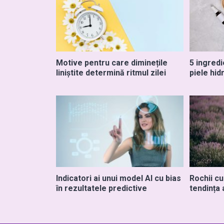
Motive pentru care diminețile
5 ingredi
liniștite determină ritmul zilei
piele hid
Indicatori ai unui model AI cu bias
Rochii c
în rezultatele predictive
tendința 