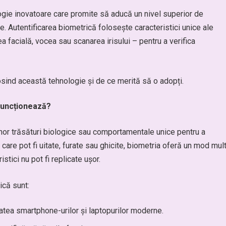
logie inovatoare care promite să aducă un nivel superior de
ine. Autentificarea biometrică folosește caracteristici unice ale
 facială, vocea sau scanarea irisului – pentru a verifica
olosind această tehnologie și de ce merită să o adopți.
funcționează?
unor trăsături biologice sau comportamentale unice pentru a
care pot fi uitate, furate sau ghicite, biometria oferă un mod mul
stici nu pot fi replicate ușor.
ică sunt:
atea smartphone-urilor și laptopurilor moderne.