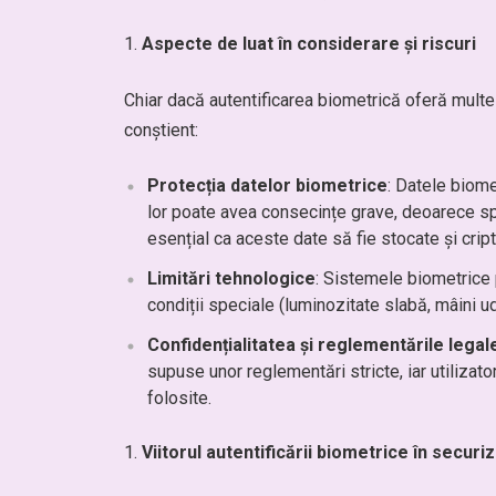
Aspecte de luat în considerare și riscuri
Chiar dacă autentificarea biometrică oferă multe 
conștient:
Protecția datelor biometrice
: Datele biom
lor poate avea consecințe grave, deoarece sp
esențial ca aceste date să fie stocate și crip
Limitări tehnologice
: Sistemele biometrice 
condiții speciale (luminozitate slabă, mâini ud
Confidențialitatea și reglementările legal
supuse unor reglementări stricte, iar utilizat
folosite.
Viitorul autentificării biometrice în securi