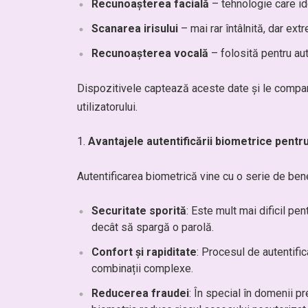
Recunoașterea facială
– tehnologie care ide
Scanarea irisului
– mai rar întâlnită, dar ext
Recunoașterea vocală
– folosită pentru aute
Dispozitivele captează aceste date și le compar
utilizatorului.
Avantajele autentificării biometrice pentr
Autentificarea biometrică vine cu o serie de benef
Securitate sporită
: Este mult mai dificil pe
decât să spargă o parolă.
Confort și rapiditate
: Procesul de autentif
combinații complexe.
Reducerea fraudei
: În special în domenii p