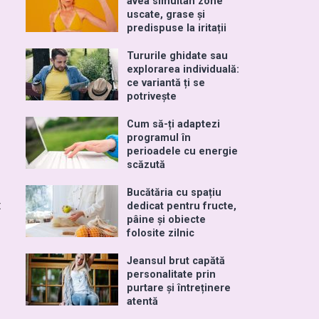
avea simultan zone
uscate, grase și
predispuse la iritații
Tururile ghidate sau
explorarea individuală:
ce variantă ți se
potrivește
Cum să-ți adaptezi
programul în
perioadele cu energie
scăzută
Bucătăria cu spațiu
t
dedicat pentru fructe,
pâine și obiecte
folosite zilnic
Jeansul brut capătă
personalitate prin
purtare și întreținere
atentă