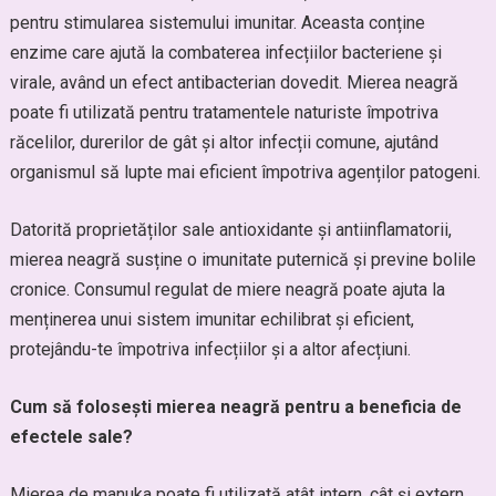
pentru stimularea sistemului imunitar. Aceasta conține
enzime care ajută la combaterea infecțiilor bacteriene și
virale, având un efect antibacterian dovedit. Mierea neagră
poate fi utilizată pentru tratamentele naturiste împotriva
răcelilor, durerilor de gât și altor infecții comune, ajutând
organismul să lupte mai eficient împotriva agenților patogeni.
Datorită proprietăților sale antioxidante și antiinflamatorii,
mierea neagră susține o imunitate puternică și previne bolile
cronice. Consumul regulat de miere neagră poate ajuta la
menținerea unui sistem imunitar echilibrat și eficient,
protejându-te împotriva infecțiilor și a altor afecțiuni.
Cum să folosești mierea neagră pentru a beneficia de
efectele sale?
Mierea de manuka poate fi utilizată atât intern, cât și extern,