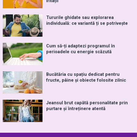
iritații
Tururile ghidate sau explorarea
individuală: ce variantă ți se potrivește
Cum să-ți adaptezi programul în
perioadele cu energie scăzută
Bucătăria cu spațiu dedicat pentru
fructe, pâine și obiecte folosite zilnic
Jeansul brut capătă personalitate prin
purtare și întreținere atentă