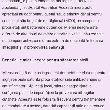
scoparium), o plantă endemică din regiunile din Noua
Zeelandă și sud-estul Australiei. Această miere este
apreciată nu doar pentru gustul său distinctiv, dar și pentru
conținutul său bogat de metilglioxal (MGO), un compus cu
proprietăți antibacteriene puternice. Mierea neagră este
diferită de alte tipuri de miere datorită nivelului său crescut
de compuși activi, care o fac extrem de eficientă în tratarea
infecțiilor și în promovarea sănătății.
Beneficiile mierii negre pentru sănătatea pielii
Mierea neagră este un ingredient deosebit de eficient pentru
îngrijirea pielii datorită proprietăților sale antibacteriene și
antiinflamatorii. Aplicată local, mierea neagră ajută la
curățarea pielii de impurități și la prevenirea infecțiilor
cutanate. Aceasta este folosită frecvent pentru tratamentele
de combatere a acneei, datorită capacității sale de a reduce