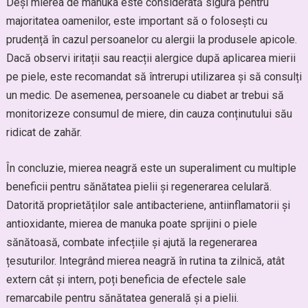
Deși mierea de manuka este considerată sigură pentru
majoritatea oamenilor, este important să o folosești cu
prudență în cazul persoanelor cu alergii la produsele apicole.
Dacă observi iritații sau reacții alergice după aplicarea mierii
pe piele, este recomandat să întrerupi utilizarea și să consulți
un medic. De asemenea, persoanele cu diabet ar trebui să
monitorizeze consumul de miere, din cauza conținutului său
ridicat de zahăr.
În concluzie, mierea neagră este un superaliment cu multiple
beneficii pentru sănătatea pielii și regenerarea celulară.
Datorită proprietăților sale antibacteriene, antiinflamatorii și
antioxidante, mierea de manuka poate sprijini o piele
sănătoasă, combate infecțiile și ajută la regenerarea
țesuturilor. Integrând mierea neagră în rutina ta zilnică, atât
extern cât și intern, poți beneficia de efectele sale
remarcabile pentru sănătatea generală și a pielii.