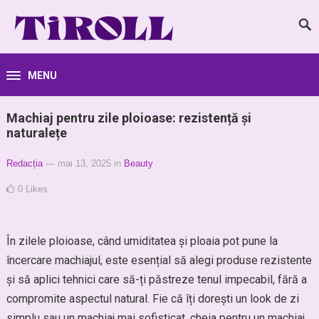
MENU
Machiaj pentru zile ploioase: rezistență și
naturalețe
Redacția
— mai 13, 2025
in
Beauty
0
Likes
În zilele ploioase, când umiditatea și ploaia pot pune la
încercare machiajul, este esențial să alegi produse rezistente
și să aplici tehnici care să-ți păstreze tenul impecabil, fără a
compromite aspectul natural. Fie că îți dorești un look de zi
simplu sau un machiaj mai sofisticat, cheia pentru un machiaj