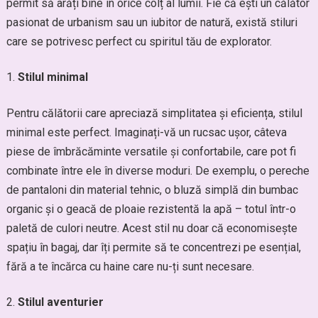
permit să arăți bine în orice colț al lumii. Fie că ești un călător
pasionat de urbanism sau un iubitor de natură, există stiluri
care se potrivesc perfect cu spiritul tău de explorator.
Stilul minimal
Pentru călătorii care apreciază simplitatea și eficiența, stilul
minimal este perfect. Imaginați-vă un rucsac ușor, câteva
piese de îmbrăcăminte versatile și confortabile, care pot fi
combinate între ele în diverse moduri. De exemplu, o pereche
de pantaloni din material tehnic, o bluză simplă din bumbac
organic și o geacă de ploaie rezistentă la apă – totul într-o
paletă de culori neutre. Acest stil nu doar că economisește
spațiu în bagaj, dar îți permite să te concentrezi pe esențial,
fără a te încărca cu haine care nu-ți sunt necesare.
Stilul aventurier