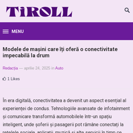
MENU
Modele de mașini care îți oferă o conectivitate
impecabilă la drum
Redacția
— aprilie 24, 2025
in
Auto
1
Likes
În era digitală, conectivitatea a devenit un aspect esențial al
experienței de condus. Tehnologiile avansate de infotainment
și comunicare transformă automobilele într-un spațiu
inteligent, unde șoferii și pasagerii pot rămâne conectați la
rețelele sociale, aplicații, muzică și alte servicii în timp ce