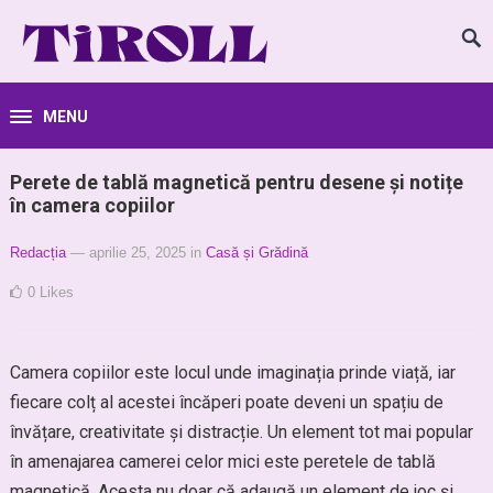
MENU
Perete de tablă magnetică pentru desene și notițe
în camera copiilor
Redacția
— aprilie 25, 2025
in
Casă și Grădină
0
Likes
Camera copiilor este locul unde imaginația prinde viață, iar
fiecare colț al acestei încăperi poate deveni un spațiu de
învățare, creativitate și distracție. Un element tot mai popular
în amenajarea camerei celor mici este peretele de tablă
magnetică. Acesta nu doar că adaugă un element de joc și