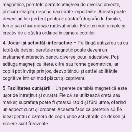
magnetice, peretele permite atașarea de diverse obiecte,
precum imagini, desene sau notițe importante. Acesta poate
deveni un loc perfect pentru a păstra fotografii de familie,
teme sau chiar mesaje motivaționale. Este un mod simplu și
creativ de a păstra ordinea în camera copiilor.
Jocuri și activități interactive
– Pe lângă utilizarea sa ca
tablă de desen, peretele magnetic poate deveni un
instrument interactiv pentru diverse jocuri educative. Poți
adăuga magneți cu litere, cifre sau forme geometrice, iar
copiii pot învăța prin joc, dezvoltându-și astfel abilitățile
cognitive într-un mod plăcut și captivant.
Facilitatea curățării
– Un perete de tablă magnetică este
ușor de întreținut și curățat. Fie că se utilizează cretă sau
marker, suprafața poate fi ștearsă rapid și fără urme, oferind
un aspect curat și ordonat. Aceasta face ca peretele să fie
ideal pentru o cameră de copii, unde activitățile de desen și
scriere sunt frecvente.