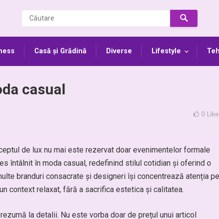
ness
Casă și Grădină
Diverse
Lifestyle
Teh
oda casual
0
Like
onceptul de lux nu mai este rezervat doar evenimentelor formale
es întâlnit în moda casual, redefinind stilul cotidian și oferind o
 multe branduri consacrate și designeri își concentrează atenția p
un context relaxat, fără a sacrifica estetica și calitatea.
rezumă la detalii. Nu este vorba doar de prețul unui articol