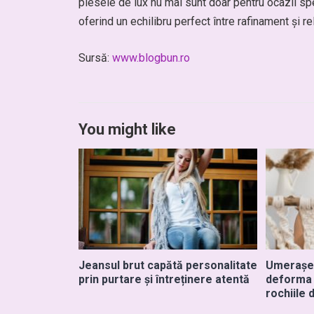
piesele de lux nu mai sunt doar pentru ocazii sp
oferind un echilibru perfect între rafinament și re
Sursă:
www.blogbun.ro
You might like
Jeansul brut capătă personalitate
Umerașel
prin purtare și întreținere atentă
deforma s
rochiile 