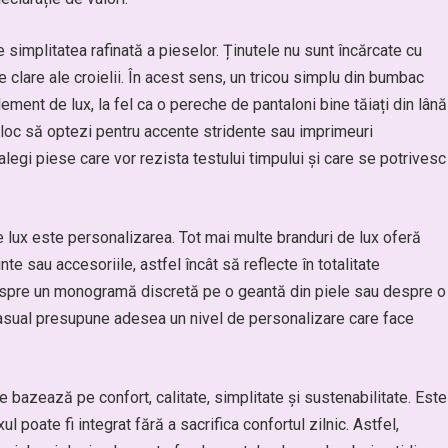
 simplitatea rafinată a pieselor. Ținutele nu sunt încărcate cu
iile clare ale croielii. În acest sens, un tricou simplu din bumbac
ement de lux, la fel ca o pereche de pantaloni bine tăiați din lână
n loc să optezi pentru accente stridente sau imprimeuri
gi piese care vor rezista testului timpului și care se potrivesc
 lux este personalizarea. Tot mai multe branduri de lux oferă
 sau accesoriile, astfel încât să reflecte în totalitate
despre un monogramă discretă pe o geantă din piele sau despre o
asual presupune adesea un nivel de personalizare care face
e bazează pe confort, calitate, simplitate și sustenabilitate. Este
l poate fi integrat fără a sacrifica confortul zilnic. Astfel,