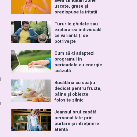
avea simultan zone
uscate, grase și
predispuse la iritații
Tururile ghidate sau
explorarea individuală:
ce variantă ți se
potrivește
Cum să-ți adaptezi
programul în
perioadele cu energie
scăzută
i
Bucătăria cu spațiu
dedicat pentru fructe,
pâine și obiecte
folosite zilnic
n
Jeansul brut capătă
personalitate prin
purtare și întreținere
atentă