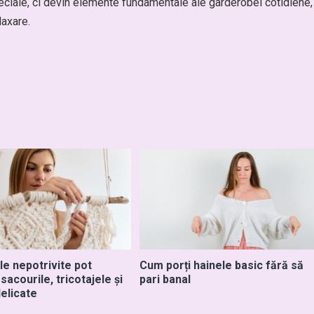
eciale, ci devin elemente fundamentale ale garderobei cotidiene,
laxare.
e nepotrivite pot
Cum porți hainele basic fără să
acourile, tricotajele și
pari banal
delicate