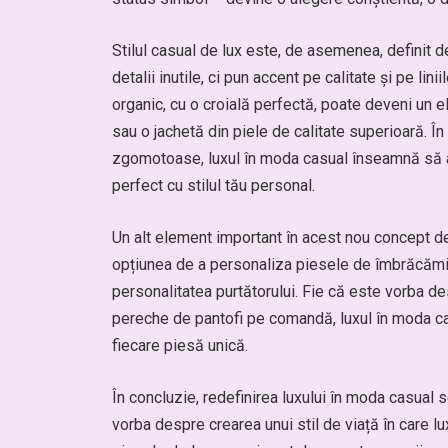
Stilul casual de lux este, de asemenea, definit de
detalii inutile, ci pun accent pe calitate și pe lin
organic, cu o croială perfectă, poate deveni un el
sau o jachetă din piele de calitate superioară. Î
zgomotoase, luxul în moda casual înseamnă să ale
perfect cu stilul tău personal.
Un alt element important în acest nou concept de
opțiunea de a personaliza piesele de îmbrăcăminte
personalitatea purtătorului. Fie că este vorba 
pereche de pantofi pe comandă, luxul în moda c
fiecare piesă unică.
În concluzie, redefinirea luxului în moda casual s
vorba despre crearea unui stil de viață în care luxu