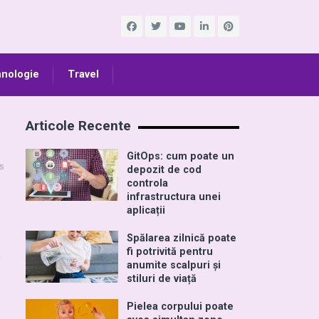
nologie
Travel
Articole Recente
GitOps: cum poate un
s
depozit de cod
controla
infrastructura unei
aplicații
Spălarea zilnică poate
fi potrivită pentru
e
anumite scalpuri și
stiluri de viață
Pielea corpului poate