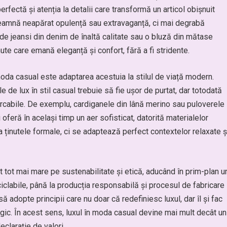
perfectă și atenția la detalii care transformă un articol obișnuit
înseamnă neapărat opulență sau extravaganță, ci mai degrabă
 de jeansi din denim de înaltă calitate sau o bluză din mătase
ute care emană eleganță și confort, fără a fi stridente.
 moda casual este adaptarea acestuia la stilul de viață modern.
e de lux în stil casual trebuie să fie ușor de purtat, dar totodată
rcabile. De exemplu, cardiganele din lână merino sau puloverele
oferă în același timp un aer sofisticat, datorită materialelor
a ținutele formale, ci se adaptează perfect contextelor relaxate ș
t tot mai mare pe sustenabilitate și etică, aducând în prim-plan u
ciclabile, până la producția responsabilă și procesul de fabricare
ă adopte principii care nu doar că redefiniesc luxul, dar îl și fac
gic. În acest sens, luxul în moda casual devine mai mult decât un
clarație de valori.