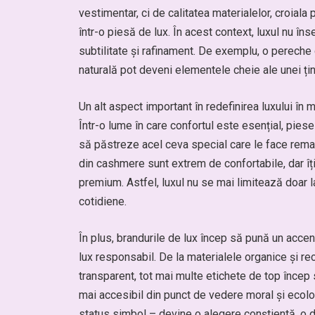
vestimentar, ci de calitatea materialelor, croiala 
într-o piesă de lux. În acest context, luxul nu 
subtilitate și rafinament. De exemplu, o pereche
naturală pot deveni elementele cheie ale unei țin
Un alt aspect important în redefinirea luxului în
Într-o lume în care confortul este esențial, piesel
să păstreze acel ceva special care le face rema
din cashmere sunt extrem de confortabile, dar îți 
premium. Astfel, luxul nu se mai limitează doar l
cotidiene.
În plus, brandurile de lux încep să pună un accen
lux responsabil. De la materialele organice și re
transparent, tot mai multe etichete de top încep s
mai accesibil din punct de vedere moral și ecolo
status simbol – devine o alegere conștientă, o de