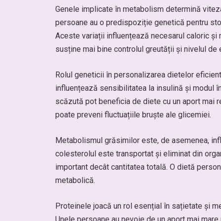
Genele implicate în metabolism determină viteza
persoane au o predispoziție genetică pentru stoca
Aceste variații influențează necesarul caloric și
susține mai bine controlul greutății și nivelul de 
Rolul geneticii în personalizarea dietelor eficien
influențează sensibilitatea la insulină și modul 
scăzută pot beneficia de diete cu un aport mai re
poate preveni fluctuațiile bruște ale glicemiei.
Metabolismul grăsimilor este, de asemenea, influ
colesterolul este transportat și eliminat din or
important decât cantitatea totală. O dietă perso
metabolică.
Proteinele joacă un rol esențial în sațietate și 
Unele persoane au nevoie de un aport mai mare p