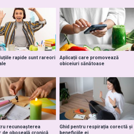
uțiile rapide sunt rareori
Aplicații care promovează
ale
obiceiuri sănătoase
tru recunoașterea
Ghid pentru respirația corectă și
 de oboseală cronică
beneficiile ei