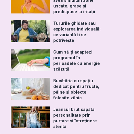
avea simultan zone
uscate, grase și
predispuse la iritații
Tururile ghidate sau
explorarea individuală:
ce variantă ți se
potrivește
Cum să-ți adaptezi
programul în
perioadele cu energie
scăzută
Bucătăria cu spațiu
dedicat pentru fructe,
pâine și obiecte
folosite zilnic
Jeansul brut capătă
personalitate prin
purtare și întreținere
atentă
a