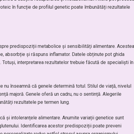
roteic în funcție de profilul genetic poate îmbunătăți rezultatele
spre predispoziții metabolice și sensibilități alimentare. Aceste
e, absorbție și răspuns inflamator. Datele obținute pot ghida
Totuși, interpretarea rezultatelor trebuie făcută de specialiști în
te nu înseamnă că genele determină totul. Stilul de viață, nivelul
luență majoră. Genele oferă un cadru, nu o sentință. Alegerile
nătăți rezultatele pe termen lung.
că și intoleranțele alimentare. Anumite variații genetice sunt
 glutenului. Identificarea acestor predispoziții poate preveni
ele personalizate reduc astfel stresul asupra organismului.