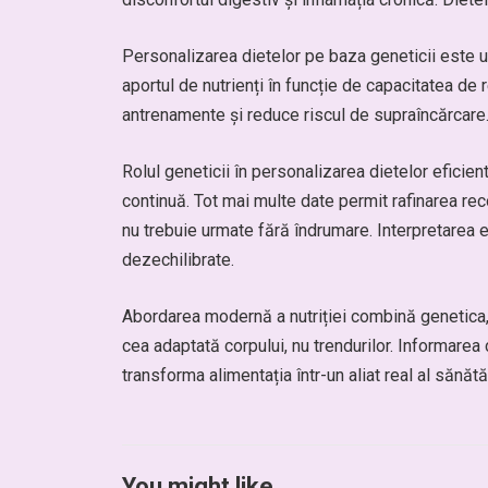
Personalizarea dietelor pe baza geneticii este uti
aportul de nutrienți în funcție de capacitatea de 
antrenamente și reduce riscul de supraîncărcare. 
Rolul geneticii în personalizarea dietelor eficie
continuă. Tot mai multe date permit rafinarea rec
nu trebuie urmate fără îndrumare. Interpretarea e
dezechilibrate.
Abordarea modernă a nutriției combină genetica, s
cea adaptată corpului, nu trendurilor. Informarea 
transforma alimentația într-un aliat real al sănătă
You might like