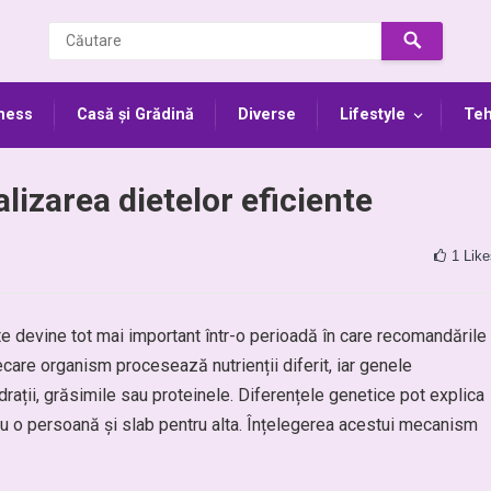
ness
Casă și Grădină
Diverse
Lifestyle
Teh
alizarea dietelor eficiente
1
Like
nte devine tot mai important într-o perioadă în care recomandările
care organism procesează nutrienții diferit, iar genele
ații, grăsimile sau proteinele. Diferențele genetice pot explica
u o persoană și slab pentru alta. Înțelegerea acestui mecanism