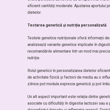
eficient cantități moderate. Ajustarea aportului p
dietelor.
Testarea genetică și nutriția personalizată
Testele genetice nutriționale oferă informații de
analizează variante genetice implicate în digesti
recomandările alimentare într-un mod mai precis. 
nutriție.
Rolul geneticii în personalizarea dietelor eficien
de activitate fizică și factorii de mediu au o inf
zilnice pot modula expresia genetică și pot îmbu
Un alt aspect important este relația dintre geneti
asociate cu dificultăți în digestia lactozei sau a
disconfortul digestiv și inflamația cronică. Diet