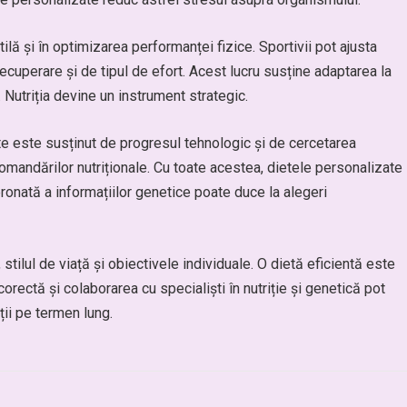
lă și în optimizarea performanței fizice. Sportivii pot ajusta
recuperare și de tipul de efort. Acest lucru susține adaptarea la
Nutriția devine un instrument strategic.
nte este susținut de progresul tehnologic și de cercetarea
omandărilor nutriționale. Cu toate acestea, dietele personalizate
ronată a informațiilor genetice poate duce la alegeri
tilul de viață și obiectivele individuale. O dietă eficientă este
corectă și colaborarea cu specialiști în nutriție și genetică pot
ții pe termen lung.