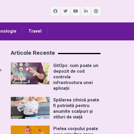
nologie
Travel
Articole Recente
GitOps: cum poate un
s
depozit de cod
controla
infrastructura unei
aplicații
Spălarea zilnică poate
fi potrivită pentru
anumite scalpuri și
stiluri de viață
Pielea corpului poate