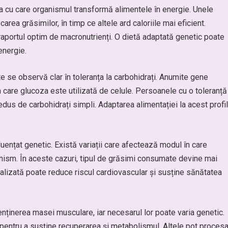
 cu care organismul transformă alimentele în energie. Unele
rea grăsimilor, în timp ce altele ard caloriile mai eficient.
 raportul optim de macronutrienți. O dietă adaptată genetic poate
energie.
te se observă clar în toleranța la carbohidrați. Anumite gene
în care glucoza este utilizată de celule. Persoanele cu o toleranță
dus de carbohidrați simpli. Adaptarea alimentației la acest profil
ențat genetic. Există variații care afectează modul în care
ganism. În aceste cazuri, tipul de grăsimi consumate devine mai
nalizată poate reduce riscul cardiovascular și susține sănătatea
menținerea masei musculare, iar necesarul lor poate varia genetic.
entru a susține recuperarea și metabolismul. Altele pot proces