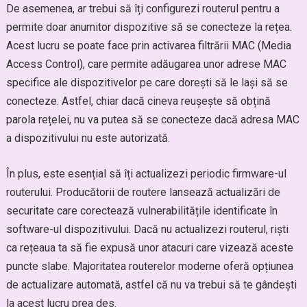
De asemenea, ar trebui să îți configurezi routerul pentru a
permite doar anumitor dispozitive să se conecteze la rețea.
Acest lucru se poate face prin activarea filtrării MAC (Media
Access Control), care permite adăugarea unor adrese MAC
specifice ale dispozitivelor pe care dorești să le lași să se
conecteze. Astfel, chiar dacă cineva reușește să obțină
parola rețelei, nu va putea să se conecteze dacă adresa MAC
a dispozitivului nu este autorizată.
În plus, este esențial să îți actualizezi periodic firmware-ul
routerului. Producătorii de routere lansează actualizări de
securitate care corectează vulnerabilitățile identificate în
software-ul dispozitivului. Dacă nu actualizezi routerul, riști
ca rețeaua ta să fie expusă unor atacuri care vizează aceste
puncte slabe. Majoritatea routerelor moderne oferă opțiunea
de actualizare automată, astfel că nu va trebui să te gândești
la acest lucru prea des.