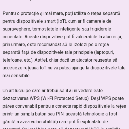
Pentru o protecție și mai mare, poți utiliza o rețea separată
pentru dispozitivele smart (IoT), cum ar fi camerele de
supraveghere, termostatele inteligente sau frigiderele
conectate. Aceste dispozitive pot fi vulnerabile la atacuri și,
prin urmare, este recomandat să le izolezi pe o rețea
separată față de dispozitivele tale principale (laptopuri,
telefoane, etc.). Astfel, chiar dacă un atacator reușește să
acceseze rețeaua IoT, nu va putea ajunge la dispozitivele tale
mai sensibile.
Un alt lucru pe care ar trebui să îl ai în vedere este
dezactivarea WPS (Wi-Fi Protected Setup). Deși WPS poate
părea convenabil pentru a conecta rapid dispozitivele la rețea
printr-un simplu buton sau PIN, această tehnologie a fost
găsită a avea vulnerabilități care pot fi exploatate de