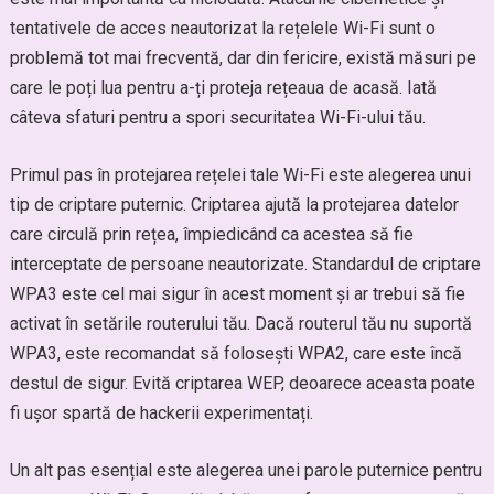
tentativele de acces neautorizat la rețelele Wi-Fi sunt o
problemă tot mai frecventă, dar din fericire, există măsuri pe
care le poți lua pentru a-ți proteja rețeaua de acasă. Iată
câteva sfaturi pentru a spori securitatea Wi-Fi-ului tău.
Primul pas în protejarea rețelei tale Wi-Fi este alegerea unui
tip de criptare puternic. Criptarea ajută la protejarea datelor
care circulă prin rețea, împiedicând ca acestea să fie
interceptate de persoane neautorizate. Standardul de criptare
WPA3 este cel mai sigur în acest moment și ar trebui să fie
activat în setările routerului tău. Dacă routerul tău nu suportă
WPA3, este recomandat să folosești WPA2, care este încă
destul de sigur. Evită criptarea WEP, deoarece aceasta poate
fi ușor spartă de hackerii experimentați.
Un alt pas esențial este alegerea unei parole puternice pentru