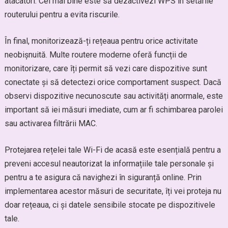
atacatori. Cel mai bine este să dezactivezi WPS în setările
routerului pentru a evita riscurile.
În final, monitorizează-ți rețeaua pentru orice activitate
neobișnuită. Multe routere moderne oferă funcții de
monitorizare, care îți permit să vezi care dispozitive sunt
conectate și să detectezi orice comportament suspect. Dacă
observi dispozitive necunoscute sau activități anormale, este
important să iei măsuri imediate, cum ar fi schimbarea parolei
sau activarea filtrării MAC.
Protejarea rețelei tale Wi-Fi de acasă este esențială pentru a
preveni accesul neautorizat la informațiile tale personale și
pentru a te asigura că navighezi în siguranță online. Prin
implementarea acestor măsuri de securitate, îți vei proteja nu
doar rețeaua, ci și datele sensibile stocate pe dispozitivele
tale.