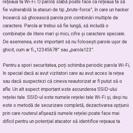
rețeaua ta Wi-Fi. O parolă slabă poate face ca rețeaua ta să
fie vulnerabilă la atacuri de tip „brute-force”, în care un hacker
încearcă să ghicească parola prin combinări multiple de
caractere. Parola ar trebui să fie lungă, să includă o
combinație de litere mari și mici, cifre și caractere speciale.
De asemenea, este important să nu folosești parole ușor de
ghicit, cum ar fi „12345678” sau „parola123”.
Pentru a spori securitatea, poți schimba periodic parola Wi-Fi,
în special dacă ai avut vizitatori care au avut acces la rețea
sau dacă suspectezi că cineva neautorizat ar fi putut să o
afle. Un alt aspect important este ascunderea SSID-ului
rețelei tale. SSID-ul este numele rețelei tale Wi-Fi și, deși nu
este o metodă de securizare completă, dezactivarea opțiunii
prin care routerul afișează numele rețelei poate face mai
dificil pentru un potențial atacator să identifice rețeaua ta.