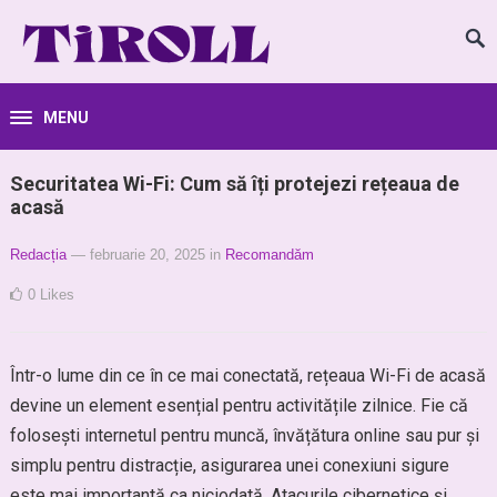
MENU
Securitatea Wi-Fi: Cum să îți protejezi rețeaua de
acasă
Redacția
— februarie 20, 2025
in
Recomandăm
0
Likes
Într-o lume din ce în ce mai conectată, rețeaua Wi-Fi de acasă
devine un element esențial pentru activitățile zilnice. Fie că
folosești internetul pentru muncă, învățătura online sau pur și
simplu pentru distracție, asigurarea unei conexiuni sigure
este mai importantă ca niciodată. Atacurile cibernetice și