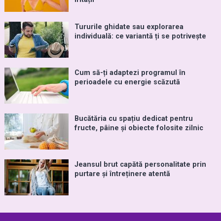
Tururile ghidate sau explorarea
individuală: ce variantă ți se potrivește
Cum să-ți adaptezi programul în
perioadele cu energie scăzută
Bucătăria cu spațiu dedicat pentru
fructe, pâine și obiecte folosite zilnic
Jeansul brut capătă personalitate prin
purtare și întreținere atentă