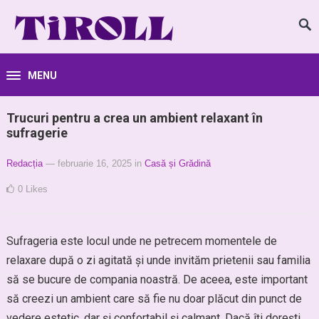
MENU
Trucuri pentru a crea un ambient relaxant în
sufragerie
Redacția
— februarie 16, 2025
in
Casă și Grădină
0
Likes
Sufrageria este locul unde ne petrecem momentele de
relaxare după o zi agitată și unde invităm prietenii sau familia
să se bucure de compania noastră. De aceea, este important
să creezi un ambient care să fie nu doar plăcut din punct de
vedere estetic, dar și confortabil și calmant. Dacă îți dorești