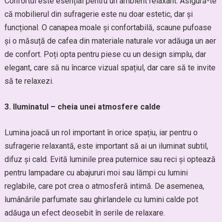
Confortul este esențial pentru un ambient relaxant. Asigură-te
că mobilierul din sufragerie este nu doar estetic, dar și
funcțional. O canapea moale și confortabilă, scaune pufoase
și o măsuță de cafea din materiale naturale vor adăuga un aer
de confort. Poți opta pentru piese cu un design simplu, dar
elegant, care să nu încarce vizual spațiul, dar care să te invite
să te relaxezi.
3. Iluminatul – cheia unei atmosfere calde
Lumina joacă un rol important în orice spațiu, iar pentru o
sufragerie relaxantă, este important să ai un iluminat subtil,
difuz și cald. Evită luminile prea puternice sau reci și optează
pentru lampadare cu abajururi moi sau lămpi cu lumini
reglabile, care pot crea o atmosferă intimă. De asemenea,
lumânările parfumate sau ghirlandele cu lumini calde pot
adăuga un efect deosebit în serile de relaxare.