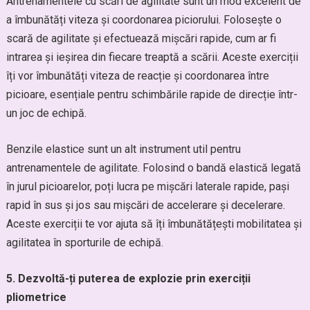
Antrenamentele cu scări de agilitate sunt un mod excelent de
a îmbunătăți viteza și coordonarea piciorului. Folosește o
scară de agilitate și efectuează mișcări rapide, cum ar fi
intrarea și ieșirea din fiecare treaptă a scării. Aceste exerciții
îți vor îmbunătăți viteza de reacție și coordonarea între
picioare, esențiale pentru schimbările rapide de direcție într-
un joc de echipă.
Benzile elastice sunt un alt instrument util pentru
antrenamentele de agilitate. Folosind o bandă elastică legată
în jurul picioarelor, poți lucra pe mișcări laterale rapide, pași
rapid în sus și jos sau mișcări de accelerare și decelerare.
Aceste exerciții te vor ajuta să îți îmbunătățești mobilitatea și
agilitatea în sporturile de echipă.
5. Dezvoltă-ți puterea de explozie prin exerciții
pliometrice