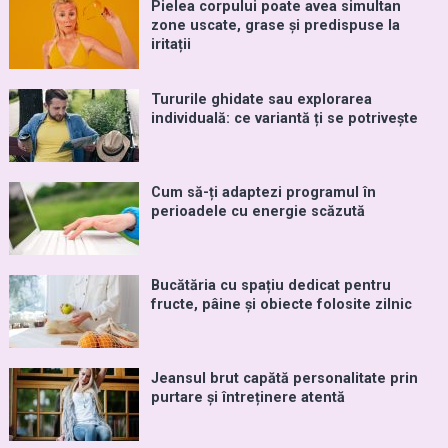
Pielea corpului poate avea simultan
zone uscate, grase și predispuse la
iritații
Tururile ghidate sau explorarea
individuală: ce variantă ți se potrivește
Cum să-ți adaptezi programul în
perioadele cu energie scăzută
Bucătăria cu spațiu dedicat pentru
fructe, pâine și obiecte folosite zilnic
Jeansul brut capătă personalitate prin
purtare și întreținere atentă