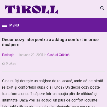
MENU
Decor cozy: idei pentru a adăuga confort în orice
încăpere
Redacția
— ianuarie 29, 2025
in
Casă și Grădină
0
Likes
Cine nu își dorește un colțișor de rai acasă, unde să se simtă
relaxat și confortabil după o zi lungă? Un decor cozy poate
transforma orice încăpere într-un spațiu plin de căldură și
intimitate. Dacă vrei să adaugi un plus de confort locuinței
tale, iată câteva idei simple, dar eficiente, care vor crea o