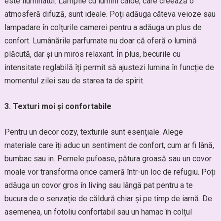
este iluminatul. Lămpile cu lumini calde, care creează o
atmosferă difuză, sunt ideale. Poți adăuga câteva veioze sau
lampadare în colțurile camerei pentru a adăuga un plus de
confort. Lumânările parfumate nu doar că oferă o lumină
plăcută, dar și un miros relaxant. În plus, becurile cu
intensitate reglabilă îți permit să ajustezi lumina în funcție de
momentul zilei sau de starea ta de spirit.
3. Texturi moi și confortabile
Pentru un decor cozy, texturile sunt esențiale. Alege
materiale care îți aduc un sentiment de confort, cum ar fi lână,
bumbac sau in. Pernele pufoase, pătura groasă sau un covor
moale vor transforma orice cameră într-un loc de refugiu. Poți
adăuga un covor gros în living sau lângă pat pentru a te
bucura de o senzație de căldură chiar și pe timp de iarnă. De
asemenea, un fotoliu confortabil sau un hamac în colțul